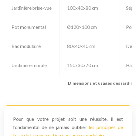
Jardinière brise-vue
100x40x80 cm
Sépa
Pot monumental
Ø120×100 cm
Point
Bac modulaire
80x40x40 cm
Déli
Jardinière murale
150x30x70 cm
Habi
Dimensions et usages des jardini
Pour que votre projet soit une réussite, il est
fondamental de ne jamais oublier
les principes de
base de la construction paysagère modulaire
.