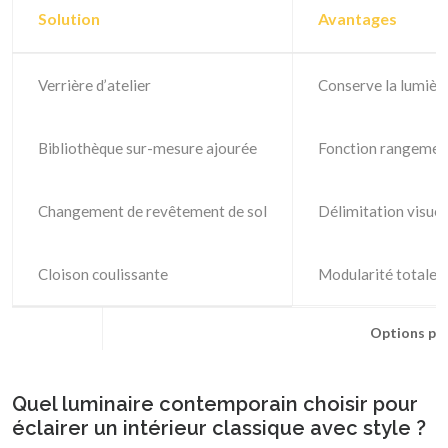
Solution
Avantages
Verrière d’atelier
Conserve la lumière,
Bibliothèque sur-mesure ajourée
Fonction rangement
Changement de revêtement de sol
Délimitation visuell
Cloison coulissante
Modularité totale
Options pou
Quel luminaire contemporain choisir pour
éclairer un intérieur classique avec style ?