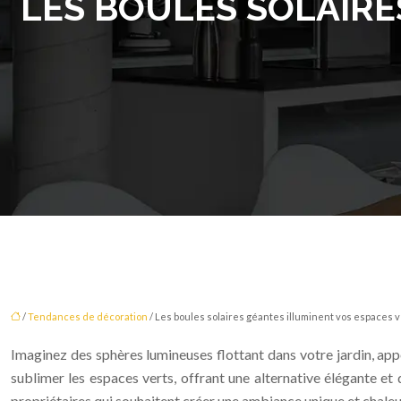
LES BOULES SOLAIRE
/
Tendances de décoration
/ Les boules solaires géantes illuminent vos espaces 
Imaginez des sphères lumineuses flottant dans votre jardin, app
sublimer les espaces verts, offrant une alternative élégante et d
propriétaires qui souhaitent créer une ambiance unique et chaleure