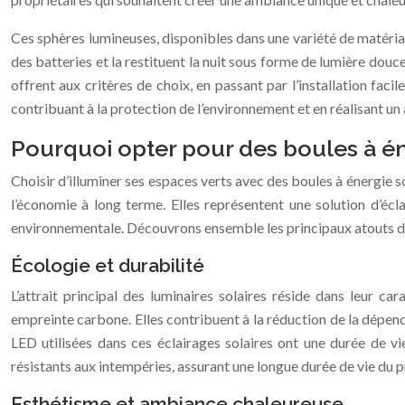
Ces sphères lumineuses, disponibles dans une variété de matériaux
des batteries et la restituent la nuit sous forme de lumière douc
offrent aux critères de choix, en passant par l’installation fac
contribuant à la protection de l’environnement et en réalisant u
Pourquoi opter pour des boules à én
Choisir d’illuminer ses espaces verts avec des boules à énergie sol
l’économie à long terme. Elles représentent une solution d’éc
environnementale. Découvrons ensemble les principaux atouts de 
Écologie et durabilité
L’attrait principal des luminaires solaires réside dans leur c
empreinte carbone. Elles contribuent à la réduction de la dépend
LED utilisées dans ces éclairages solaires ont une durée de vie
résistants aux intempéries, assurant une longue durée de vie du p
Esthétisme et ambiance chaleureuse