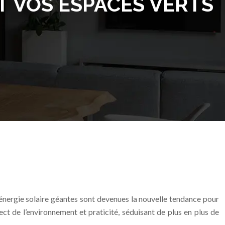
T VOS ESPACES VERTS
 énergie solaire géantes sont devenues la nouvelle tendance pour
pect de l’environnement et praticité, séduisant de plus en plus de