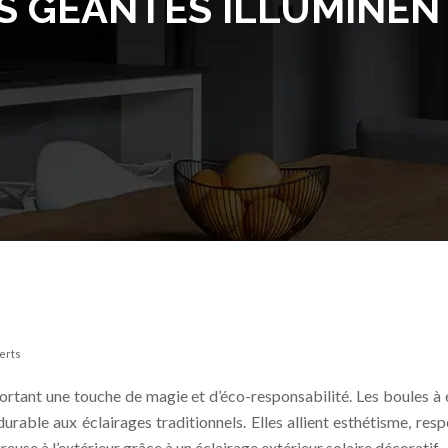
S GÉANTES ILLUMINEN
verts
ortant une touche de magie et d’éco-responsabilité. Les boules à
urable aux éclairages traditionnels. Elles allient esthétisme, res
use à l’extérieur grâce à un éclairage extérieur solaire décoratif.