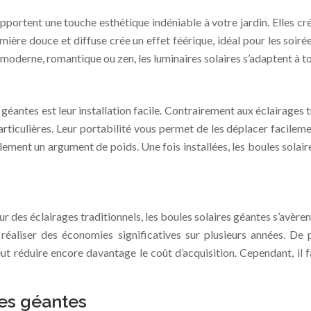
apportent une touche esthétique indéniable à votre jardin. Elles c
mière douce et diffuse crée un effet féérique, idéal pour les soirée
n moderne, romantique ou zen, les luminaires solaires s’adaptent à to
géantes est leur installation facile. Contrairement aux éclairages
ticulières. Leur portabilité vous permet de les déplacer facileme
galement un argument de poids. Une fois installées, les boules sol
our des éclairages traditionnels, les boules solaires géantes s’avère
éaliser des économies significatives sur plusieurs années. De p
peut réduire encore davantage le coût d’acquisition. Cependant, 
res géantes